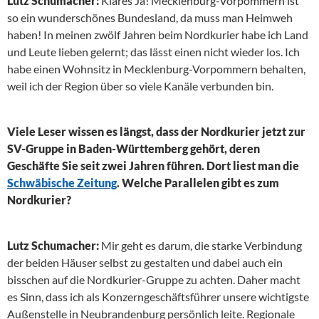
Lutz Schumacher:
Klares Ja! Mecklenburg-Vorpommern ist
so ein wunderschönes Bundesland, da muss man Heimweh
haben! In meinen zwölf Jahren beim Nordkurier habe ich Land
und Leute lieben gelernt; das lässt einen nicht wieder los. Ich
habe einen Wohnsitz in Mecklenburg-Vorpommern behalten,
weil ich der Region über so viele Kanäle verbunden bin.
Viele Leser wissen es längst, dass der Nordkurier jetzt zur
SV-Gruppe in Baden-Württemberg gehört, deren
Geschäfte Sie seit zwei Jahren führen. Dort liest man die
Schwäbische Zeitung
. Welche Parallelen gibt es zum
Nordkurier?
Lutz Schumacher:
Mir geht es darum, die starke Verbindung
der beiden Häuser selbst zu gestalten und dabei auch ein
bisschen auf die Nordkurier-Gruppe zu achten. Daher macht
es Sinn, dass ich als Konzerngeschäftsführer unsere wichtigste
Außenstelle in Neubrandenburg persönlich leite. Regionale