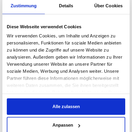
Zustimmung
Details
Über Cookies
Woran merkt man das noch?
Diese Webseite verwendet Cookies
Lutz Schumacher:
Plötzlich liegt eine ungeheure Bedeutung
Wir verwenden Cookies, um Inhalte und Anzeigen zu
in der Musik. In der Romantik arbeitet der Komponist nicht
personalisieren, Funktionen für soziale Medien anbieten
mehr anlass- und auftragsbezogen für die Fürstenhäuser,
zu können und die Zugriffe auf unsere Website zu
sondern als freischaffender Künstler, der in die Musik seine
analysieren. Außerdem geben wir Informationen zu Ihrer
Gedanken, Empfindungen und Emotionen hineinlegt. In dieser
Verwendung unserer Website an unsere Partner für
unmittelbaren und krassen Form war das damals neu. Das hört
soziale Medien, Werbung und Analysen weiter. Unsere
man der Musik an.
Partner führen diese Informationen möglicherweise mit
weiteren Daten zusammen, die Sie ihnen bereitgestellt
Diese Sinfonie ist ein Werk, an dem sich viele Komponisten
haben oder die sie im Rahmen Ihrer Nutzung der Dienste
abgearbeitet haben. Von Franz Schubert gibt es den
gesammelt haben.
Ausspruch: „Was kann man nach Beethoven noch schreiben?“
Alle zulassen
Ich glaube, das hat eine Generation von Komponisten verrückt
gemacht. Was für ein gigantisches Werk! Und Beethoven hat ja
Anpassen
noch ein paar von der Sorte geschrieben.