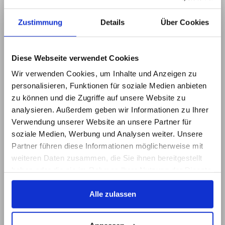
besteht ausschließlich bei
ersatzlosem Ausfall von
Zustimmung
Details
Über Cookies
Veranstaltungen und/oder
Verlegung von
Veranstaltungen auf einen
Diese Webseite verwendet Cookies
Ersatztermin. Es besteht kein
Wir verwenden Cookies, um Inhalte und Anzeigen zu
Anspruch auf
personalisieren, Funktionen für soziale Medien anbieten
Reisekostenerstattung bei
zu können und die Zugriffe auf unsere Website zu
ersatzlosem Ausfall von
analysieren. Außerdem geben wir Informationen zu Ihrer
Veranstaltungen und/oder
Verwendung unserer Website an unsere Partner für
Verlegung von
soziale Medien, Werbung und Analysen weiter. Unsere
Veranstaltungen auf einen
Partner führen diese Informationen möglicherweise mit
Ersatztermin. Der
weiteren Daten zusammen, die Sie ihnen bereitgestellt
Karteninhaber hat sich
haben oder die sie im Rahmen Ihrer Nutzung der Dienste
rechtzeitig über eine
gesammelt haben.
mögliche Verlegung oder
Alle zulassen
einen möglichen Ausfall der
Veranstaltung beim
Veranstalter unter der